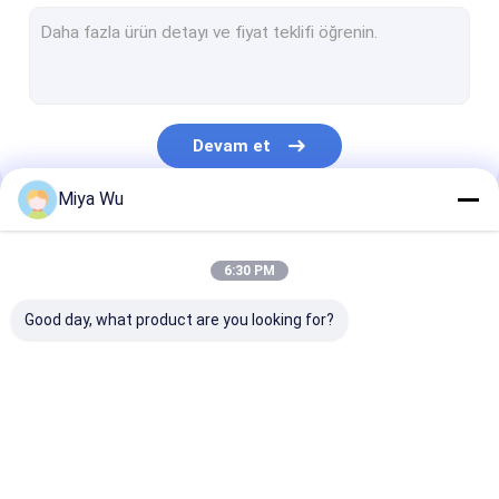
plastik sprey şişesi
Yağ Damlalıklı Cam Şişe
Boston cam şişeler
Devam et
Serum Damlalıklı Şişeler
Miya Wu
Sıvı Fondöten Şişeleri
Kategorilerimiz
Losyon Cam Şişeler
6:30 PM
Krem Cam Kavanozlar
Good day, what product are you looking for?
Kozmetik Ambalaj Seti
Şişeler Üzerinde Cam Rulo
Plastik Ambalaj
Plastik Ambalaj
Plastik Köpük 
Opal Cam Şişe
Şişeleri
Kavanozları