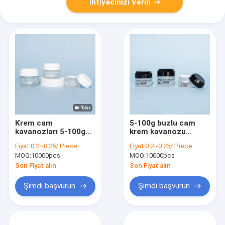
İhtiyacınızı Verin
Krem cam
5-100g buzlu cam
kavanozları 5-100g
krem kavanozu
cilt bakımı ambalaj
şeffaf eğimli omuz
Fiyat:
0.2~0.25/ Piece
Fiyat:
0.2~0.25/ Piece
konteyneri cam
göz kremi kavanozu
MOQ:
10000pcs
MOQ:
10000pcs
kozmetik kavanoz
kapaklı
Son Fiyat alın
Son Fiyat alın
Şimdi başvurun
Şimdi başvurun