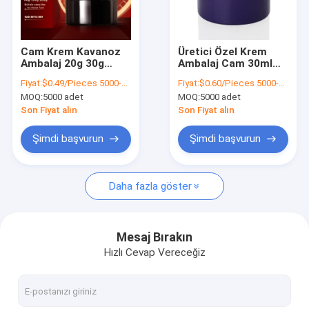
Fabrika turu
Kalite Kontrolü
Cam Krem Kavanoz
Üretici Özel Krem
Ambalaj 20g 30g
Ambalaj Cam 30ml
Bizimle İletişim
Nemlendirici
Mor Krem Cam
Fiyat:
$0.49/Pieces 5000-9999 Pieces
Fiyat:
$0.60/Pieces 5000-49999 Pieces
Konteyner için
Kavanoz Kozmetik
MOQ:
5000 adet
MOQ:
5000 adet
Kozmetik Cam Krem
İçin
Haberler
Kavanoz
Son Fiyat alın
Son Fiyat alın
Bir İndirim İste
Şimdi başvurun
Şimdi başvurun
Daha fazla göster
Plastik Ambalaj Şişeleri
Plastik Ambalaj Kavanozları
Mesaj Bırakın
Hızlı Cevap Vereceğiz
Plastik Köpük Şişe
Plastik Losyon Şişesi