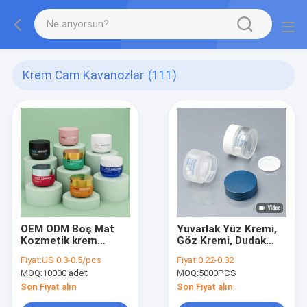
Krem Cam Kavanozlar
(111)
OEM ODM Boş Mat
Yuvarlak Yüz Kremi,
Kozmetik krem
Göz Kremi, Dudak
kavanozu 100g Cam
Balsamı ve Şeffaf
Fiyat:
US 0.3-0.5/pcs
Fiyat:
0.22-0.32
vücut tereyağı
Yüz Maskesi için Özel
MOQ:
10000 adet
MOQ:
5000PCS
kavanozu kapağı ile
Krem Cam
Kavanozlar
Son Fiyat alın
Son Fiyat alın