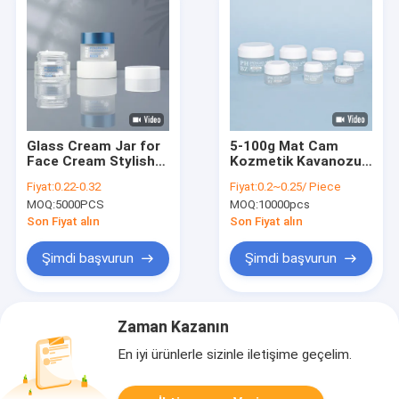
Glass Cream Jar for
5-100g Mat Cam
Face Cream Stylish
Kozmetik Kavanozu
and Functional
Yuvarlak Tabanlı Yüz
Fiyat:
0.22-0.32
Fiyat:
0.2~0.25/ Piece
Kremi Kavanozu
MOQ:
5000PCS
MOQ:
10000pcs
Beyaz Kapaklı
Son Fiyat alın
Son Fiyat alın
Şimdi başvurun
Şimdi başvurun
Zaman Kazanın
En iyi ürünlerle sizinle iletişime geçelim.