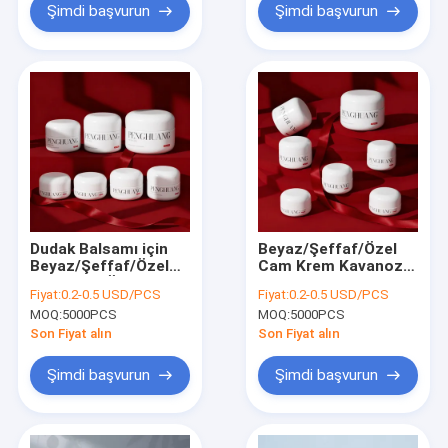
Şimdi başvurun
Şimdi başvurun
Dudak Balsamı için
Beyaz/Şeffaf/Özel
Beyaz/Şeffaf/Özel
Cam Krem Kavanozu
Logolu ve Özel
Lüks Cilt Bakımı
Fiyat:
0.2-0.5 USD/PCS
Fiyat:
0.2-0.5 USD/PCS
Renk/Baskılı Özel
Seriniz İçin
MOQ:
5000PCS
MOQ:
5000PCS
Krem Cam
Mükemmel
Kavanozlar
Son Fiyat alın
Son Fiyat alın
Şimdi başvurun
Şimdi başvurun