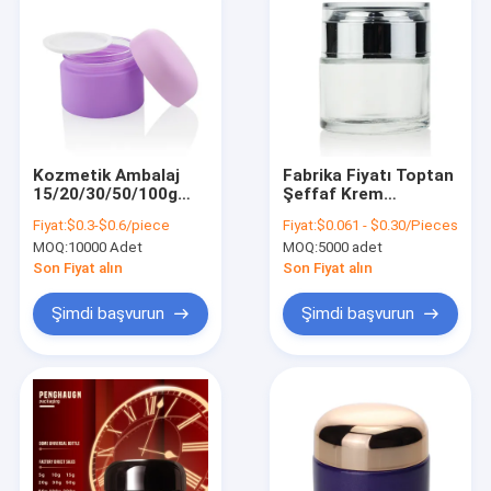
Kozmetik Ambalaj
Fabrika Fiyatı Toptan
15/20/30/50/100g
Şeffaf Krem
Vücut Kremi Mat Mor
Kozmetik Konteyner
Fiyat:
$0.3-$0.6/piece
Fiyat:
$0.061 - $0.30/Pieces
Kozmetik Krem Cam
Cam 50ml Kozmetik
MOQ:
10000 Adet
MOQ:
5000 adet
Kavanozlar
Kavanoz
Son Fiyat alın
Son Fiyat alın
Şimdi başvurun
Şimdi başvurun
Evde
Ürün
Bizim Hakkımızda