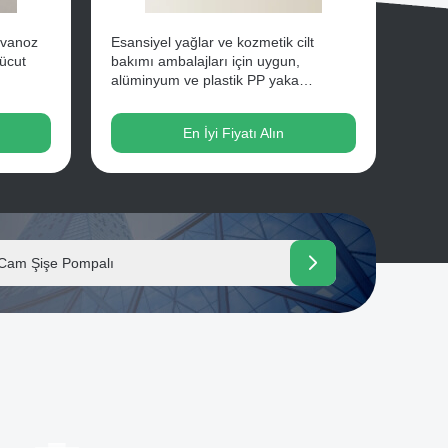
avanoz
Esansiyel yağlar ve kozmetik cilt
Vücut
bakımı ambalajları için uygun,
alüminyum ve plastik PP yaka
malzemeli çevre dostu serum yağı
şişesi
En İyi Fiyatı Alın
ımı Losyon Cam Şişe