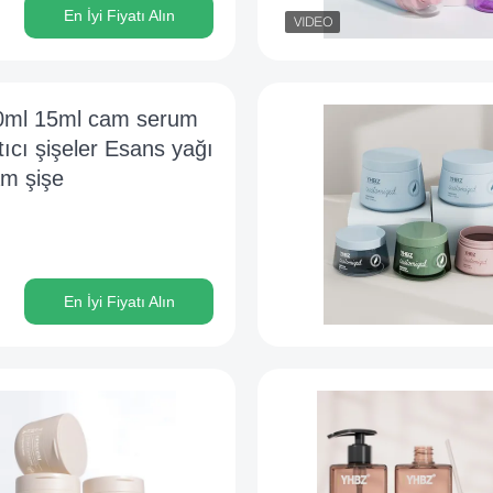
En İyi Fiyatı Alın
0ml 15ml cam serum
ıcı şişeler Esans yağı
am şişe
En İyi Fiyatı Alın