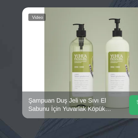
Video
Şampuan Duş Jeli ve Sıvı El
Sabunu İçin Yuvarlak Köpük
Pompalı Şişe