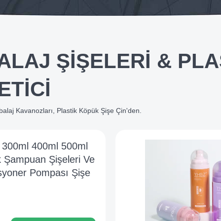
ALAJ ŞIŞELERI & PL
ETICI
Ambalaj Kavanozları, Plastik Köpük Şişe Çin'den.
 300ml 400ml 500ml
k Şampuan Şişeleri Ve
syoner Pompası Şişe