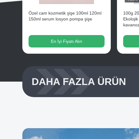
Özel cam kozmetik şişe 100ml 120ml
100g 20
150ml serum losyon pompa şişe
Ekolojik
kavano
En İyi Fiyatı Alın
DAHA FAZLA ÜRÜN