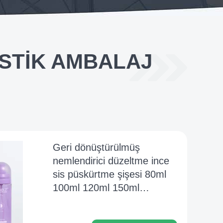
ASTIK AMBALAJ
Geri dönüştürülmüş
nemlendirici düzeltme ince
sis püskürtme şişesi 80ml
100ml 120ml 150ml
kozmetik püskürtme şişe