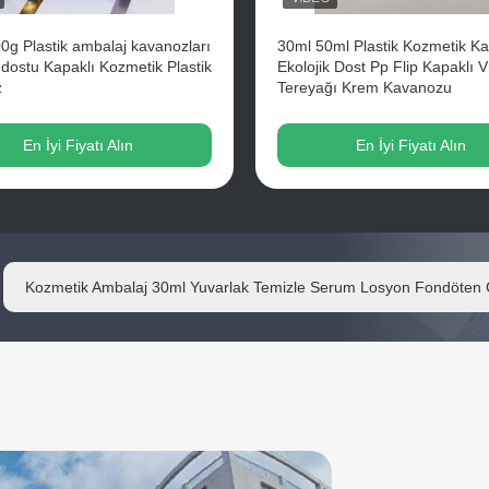
0g Plastik ambalaj kavanozları
30ml 50ml Plastik Kozmetik K
 dostu Kapaklı Kozmetik Plastik
Ekolojik Dost Pp Flip Kapaklı 
z
Tereyağı Krem Kavanozu
En İyi Fiyatı Alın
En İyi Fiyatı Alın
Toptan Moda Tasarımı 30ml Kozmetik Fondöten Pompası Cilt Bak