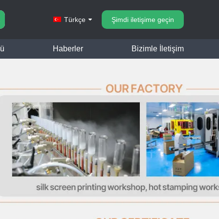
K
Türkçe
Şimdi iletişime geçin
lü
Haberler
Bizimle İletişim