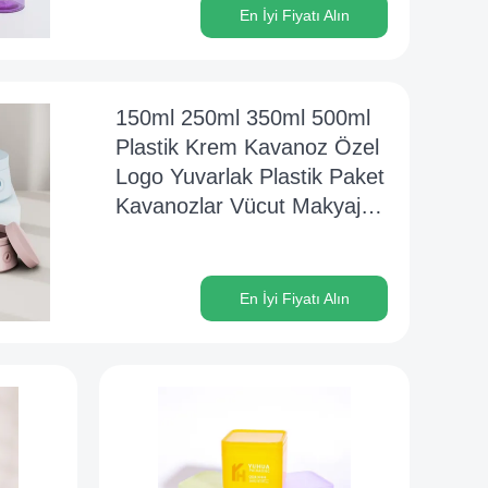
En İyi Fiyatı Alın
150ml 250ml 350ml 500ml
Plastik Krem Kavanoz Özel
Logo Yuvarlak Plastik Paket
Kavanozlar Vücut Makyajı
için
En İyi Fiyatı Alın