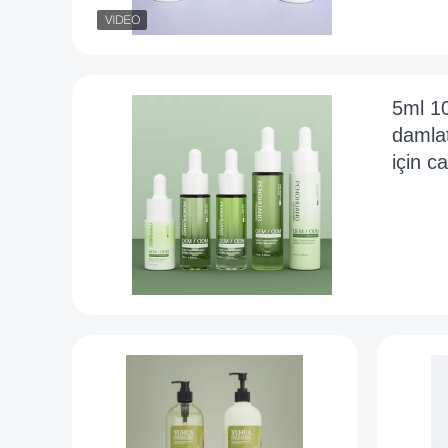
5ml 1
damlat
için c