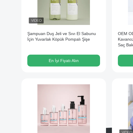
Şampuan Duş Jeli ve Sıvı El Sabunu
OEM ODM
İçin Yuvarlak Köpük Pompalı Şişe
Kavanoz
Saç Bak
Kavano
En İyi Fiyatı Alın