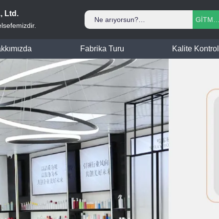
 Ltd.
GİTME
elsefemizdir.
akkımızda
Fabrika Turu
Kalite Kontro