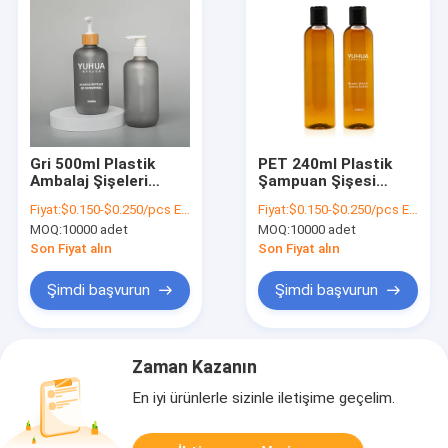
Gri 500ml Plastik
PET 240ml Plastik
Ambalaj Şişeleri
Şampuan Şişesi
Vücut Bakımı Buzlu
Çevre Dostu Vücut
Fiyat:
$0.150-$0.250/pcs EXW
Fiyat:
$0.150-$0.250/pcs EXW
Geri Dönüşüm
Yıkama Losyonu
MOQ:
10000 adet
MOQ:
10000 adet
Şişesi
Son Fiyat alın
Son Fiyat alın
Şimdi başvurun
Şimdi başvurun
Zaman Kazanın
En iyi ürünlerle sizinle iletişime geçelim.