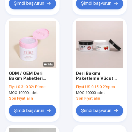
Şimdi başvurun
Şimdi başvurun
ODM / OEM Deri
Deri Bakımı
Bakım Paketleri
Paketleme Vücut
Kapaklı Geri
Tereyağı Kavanozu
Fiyat:
0.3~0.32/ Piece
Fiyat:
US 0.15-0.29/pcs
Dönüştürme Yüz
MOQ:
10000 adet
MOQ:
10000 adet
Kremi Konteyneri
Son Fiyat alın
Son Fiyat alın
Şimdi başvurun
Şimdi başvurun