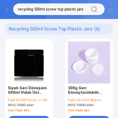
Recycling 500ml Screw Top Plastic Jars
(6)
Siyah Geri Dönüşüm
300g Geri
500ml Vidalı Üst
Dönüştürülebilir
Plastik Kavanozlar
Yuvarlak Geniş Ağızlı
Fiyat:
$0.30/Pieces >=10000 Pieces
Fiyat:
US 0.3-0.38/pcs
Plastik Kapaklı Boş
Plastik Krem
MOQ:
10000 adet
MOQ:
10000 adet
Kavanoz Vücut
Makyajı İçin
Son Fiyat alın
Son Fiyat alın