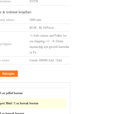
numarası:
SST30
 & teslimat koşulları:
ariş miktarı:
5000 adet
$0.08 - $0.16/Pieces
<i>Safe cartons and Pallets for
sea shipping;</i> <b>Deniz
 bilgileri:
taşımacılığı için güvenli kartonlar
ve Pa
k temini:
Günde 100000 Adet / Adet
İletişim
1 oz şeffaf boston
şesi 30ml / 1 oz berrak boston
 1 oz berrak boston