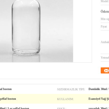
Model 
Ödeme
Min sip
Fiyat:
Ambalaj
Yetene
SIZDIRMAZLIK TIPI:
faf boston
Damlalık 30ml / 
KULLANIM:
 şeffaf boston
Esansiyel Yağ Şi
ŞEKIL:
0ml / 1 oz şeffaf boston
yuvarlak 30ml /