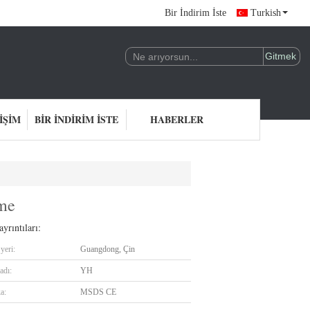
Bir İndirim İste
Turkish
IŞIM
BIR İNDIRIM İSTE
HABERLER
eme
yrıntıları:
yeri:
Guangdong, Çin
adı:
YH
ka:
MSDS CE