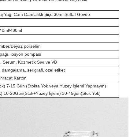
j Yağı Cam Damlalıklı Şişe 30ml Şeffaf Gövde
240ml/480ml
/Amber/Beyaz porselen
apağı, losyon pompası
n, Serum, Kozmetik Sıvı ve VB
damgalama, serigrafi, özel etiket
İhracat Karton
tok) 7-15 Gün (Stokta Yok veya Yüzey İşlemi Yapmayın)
ok) 10-20Gün(Stok+Yüzey İşlem) 30-45gün(Stok Yok)