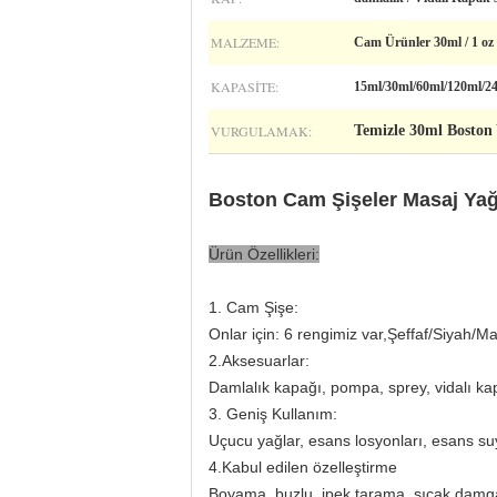
MALZEME:
Cam Ürünler 30ml / 1 oz 
KAPASITE:
15ml/30ml/60ml/120ml/2
VURGULAMAK:
Temizle 30ml Boston
Boston Cam Şişeler Masaj Yağ
Ürün Özellikleri:
1. Cam Şişe:
Onlar için: 6 rengimiz var,
Şeffaf/Siyah/Ma
2.Aksesuarlar:
Damlalık kapağı, pompa, sprey, vidalı ka
3. Geniş Kullanım:
Uçucu yağlar, esans losyonları, esans suy
4.Kabul edilen özelleştirme
Boyama, buzlu, ipek tarama, sıcak damgal