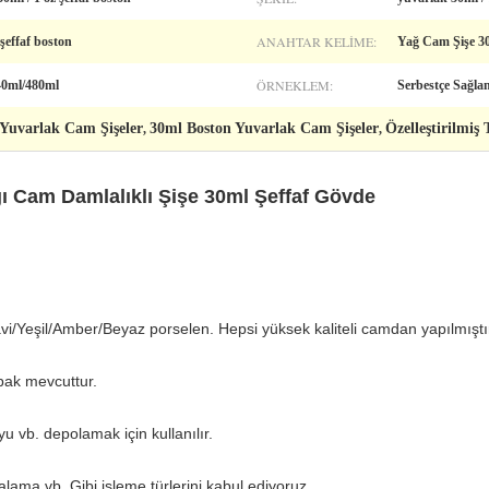
ANAHTAR KELIME:
şeffaf boston
Yağ Cam Şişe 30m
ÖRNEKLEM:
40ml/480ml
Serbestçe Sağla
 Yuvarlak Cam Şişeler
30ml Boston Yuvarlak Cam Şişeler
Özelleştirilmiş
,
,
ı Cam Damlalıklı Şişe 30ml Şeffaf Gövde
vi/Yeşil/Amber/Beyaz porselen. Hepsi yüksek kaliteli camdan yapılmıştı
pak mevcuttur.
u vb. depolamak için kullanılır.
ama vb. Gibi işleme türlerini kabul ediyoruz.