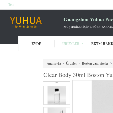
Tel:
Guangzhou Yuhua Pack
MÜŞTERILER IÇIN DEĞER YARATM
EVDE
ÜRÜNLER
BIZIM HAK
Ana sayfa
Ürünler
Boston cam şişeler
Clear Body 30ml Boston Yuv