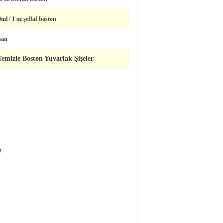
l / 1 oz şeffaf boston
nan
 Temizle Boston Yuvarlak Şişeler
r.