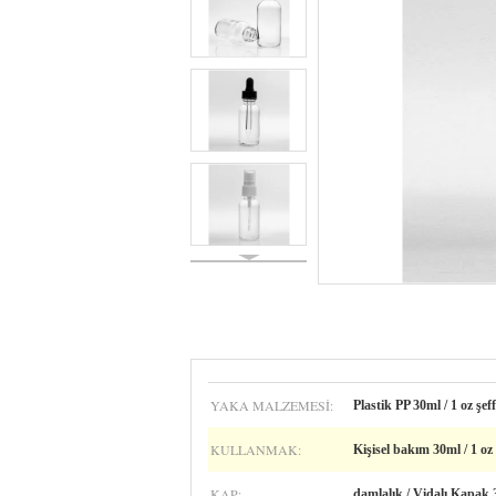
YAKA MALZEMESI:
Plastik PP 30ml / 1 oz şef
KULLANMAK:
Kişisel bakım 30ml / 1 oz
KAP:
damlalık / Vidalı Kapak 3