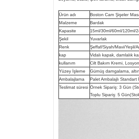
Ürün adı
Boston Cam Şişeler Masa
Malzeme
Bardak
Kapasite
​15ml/30ml/60ml/120ml/
Şekil
Yuvarlak
Renk
Şeffaf/Siyah/Mavi/Yeşil
kap
Vidalı kapak, damlalık k
kullanım
Cilt Bakım Kremi, Losyo
Yüzey İşleme
Gümüş damgalama, altın 
Ambalajlama
Palet Ambalajlı Standart 
Teslimat süresi
Örnek Sipariş: 3 Gün (S
Toplu Sipariş: 5 Gün(St