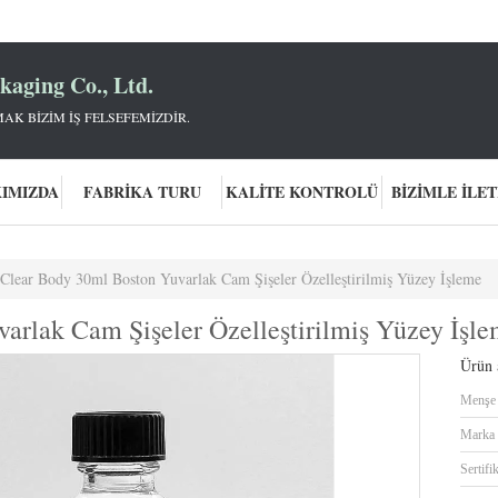
aging Co., Ltd.
AK BIZIM IŞ FELSEFEMIZDIR.
KIMIZDA
FABRIKA TURU
KALITE KONTROLÜ
BIZIMLE İLET
Clear Body 30ml Boston Yuvarlak Cam Şişeler Özelleştirilmiş Yüzey İşleme
arlak Cam Şişeler Özelleştirilmiş Yüzey İşl
Ürün a
Menşe 
Marka 
Sertifi