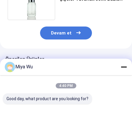
Cam Serum Şişesi
Devam et
Önerilen Ürünler
Miya Wu
4:40 PM
Good day, what product are you looking for?
OEM kabul edilen yağ
Sliver Dropper
Serum Damla Ş
serum şişesi bambu
Serum Dropper
esanslı yağlar 
damlacı altın
Şişeler Özel Kap
ideal dayanıkl
parçasını
Kapak Dükkanlı
kaplar serumla