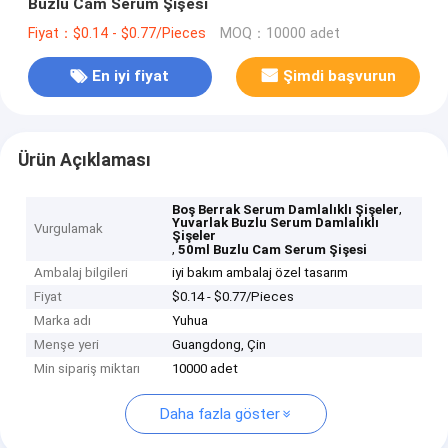
Buzlu Cam Serum Şişesi
Fiyat：$0.14 - $0.77/Pieces
MOQ：10000 adet
En iyi fiyat
Şimdi başvurun
Ürün Açıklaması
,
Boş Berrak Serum Damlalıklı Şişeler
Yuvarlak Buzlu Serum Damlalıklı
Vurgulamak
Şişeler
,
50ml Buzlu Cam Serum Şişesi
Ambalaj bilgileri
iyi bakım ambalaj özel tasarım
Fiyat
$0.14 - $0.77/Pieces
Marka adı
Yuhua
Menşe yeri
Guangdong, Çin
Min sipariş miktarı
10000 adet
Daha fazla göster