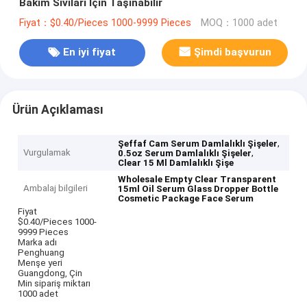
Bakım Sıvıları İçin Taşınabilir
Fiyat：$0.40/Pieces 1000-9999 Pieces
MOQ：1000 adet
En iyi fiyat
Şimdi başvurun
Ürün Açıklaması
,
Şeffaf Cam Serum Damlalıklı Şişeler
Vurgulamak
,
0.5oz Serum Damlalıklı Şişeler
Clear 15 Ml Damlalıklı Şişe
Wholesale Empty Clear Transparent
Ambalaj bilgileri
15ml Oil Serum Glass Dropper Bottle
Cosmetic Package Face Serum
Fiyat
$0.40/Pieces 1000-
9999 Pieces
Marka adı
Penghuang
Menşe yeri
Guangdong, Çin
Min sipariş miktarı
1000 adet