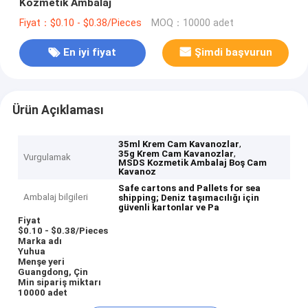
Kozmetik Ambalaj
Fiyat：$0.10 - $0.38/Pieces
MOQ：10000 adet
En iyi fiyat
Şimdi başvurun
Ürün Açıklaması
,
35ml Krem Cam Kavanozlar
,
35g Krem Cam Kavanozlar
Vurgulamak
MSDS Kozmetik Ambalaj Boş Cam
Kavanoz
Safe cartons and Pallets for sea
Ambalaj bilgileri
shipping;
Deniz taşımacılığı için
güvenli kartonlar ve Pa
Fiyat
$0.10 - $0.38/Pieces
Marka adı
Yuhua
Menşe yeri
Guangdong, Çin
Min sipariş miktarı
10000 adet