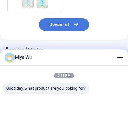
Devam et
Önerilen Ürünler
Miya Wu
9:25 PM
Good day, what product are you looking for?
OEM kabul edilen yağ
Sliver Dropper
Serum Damla Ş
serum şişesi bambu
Serum Dropper
esanslı yağlar 
damlacı altın
Şişeler Özel Kap
ideal dayanıkl
parçasını
Kapak Dükkanlı
kaplar serumla
özelleştirilebilir
Kapak Paketleme
kozmetik sıvıl
En iyi fiyat
En iyi fiyat
En iyi fiy
ambalajlı gerekli yağ
Seçeneği Kozmetik
ambalajlama