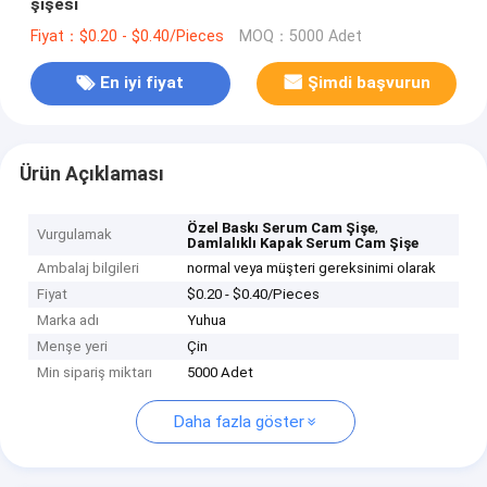
şişesi
Fiyat：$0.20 - $0.40/Pieces
MOQ：5000 Adet
En iyi fiyat
Şimdi başvurun
Ürün Açıklaması
,
Özel Baskı Serum Cam Şişe
Vurgulamak
Damlalıklı Kapak Serum Cam Şişe
Ambalaj bilgileri
normal veya müşteri gereksinimi olarak
Fiyat
$0.20 - $0.40/Pieces
Marka adı
Yuhua
Menşe yeri
Çin
Min sipariş miktarı
5000 Adet
Daha fazla göster