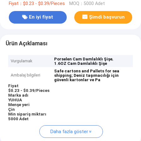
Fiyat：$0.23 - $0.39/Pieces
MOQ：5000 Adet
En iyi fiyat
Şimdi başvurun
Ürün Açıklaması
,
Porselen Cam Damlalıklı Şişe
Vurgulamak
1.6OZ Cam Damlalıklı Şişe
Safe cartons and Pallets for sea
Ambalaj bilgileri
shipping;
Deniz taşımacılığı için
güvenli kartonlar ve Pa
Fiyat
$0.23 - $0.39/Pieces
Marka adı
YUHUA
Menşe yeri
Çin
Min sipariş miktarı
5000 Adet
Daha fazla göster