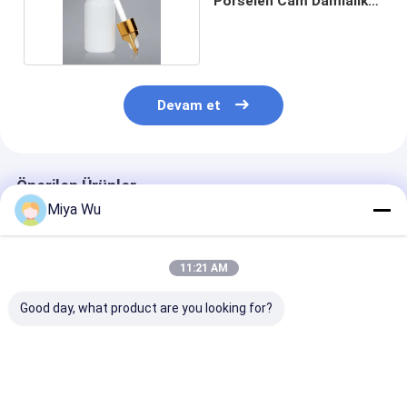
Porselen Cam Damlalık
Şişe
Devam et
Önerilen Ürünler
Miya Wu
11:21 AM
Good day, what product are you looking for?
OEM kabul edilen yağ
Logo Özel Yuvarlak
Cam Yağ Damla
serum şişesi bambu
Serum Yağ Şişesi
Cam Şişe Logo
damlacı altın
Sürekli Sızıntı Kanıtlı
Yumuşak Kont
parçasını
Tasarım Önemli
Önemli Yağlar