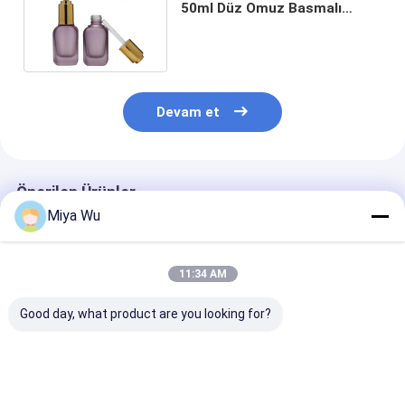
50ml Düz Omuz Basmalı
Düğme Damlalıklı Şişe
Devam et
Önerilen Ürünler
Miya Wu
11:34 AM
Good day, what product are you looking for?
OEM kabul edilen yağ
Sliver Dropper
Serum Damla Ş
serum şişesi bambu
Serum Dropper
esanslı yağlar 
damlacı altın
Şişeler Özel Kap
ideal dayanıkl