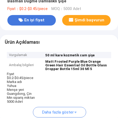
Basmalı Düğme Damlalıklı Şişe
Fiyat：$0.2-$0.45/piece
MOQ：5000 Adet
En iyi fiyat
Şimdi başvurun
Ürün Açıklaması
Vurgulamak
50 ml kare kozmetik cam şişe
Matt Frosted Purple Blue Orange
Ambalaj bilgileri
Green Hair Essential Oil Bottle Glass
Dropper Bottle 15ml 30 Ml 5
Fiyat
$0.2-$0.45/piece
Marka adı
Yuhua
Menşe yeri
Guangdong, Çin
Min sipariş miktarı
5000 Adet
Daha fazla göster