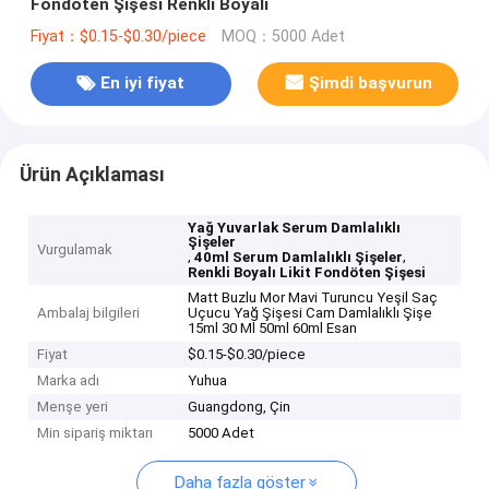
Fondöten Şişesi Renkli Boyalı
Fiyat：$0.15-$0.30/piece
MOQ：5000 Adet
En iyi fiyat
Şimdi başvurun
Ürün Açıklaması
Yağ Yuvarlak Serum Damlalıklı
Şişeler
Vurgulamak
,
,
40ml Serum Damlalıklı Şişeler
Renkli Boyalı Likit Fondöten Şişesi
Matt Buzlu Mor Mavi Turuncu Yeşil Saç
Ambalaj bilgileri
Uçucu Yağ Şişesi Cam Damlalıklı Şişe
15ml 30 Ml 50ml 60ml Esan
Fiyat
$0.15-$0.30/piece
Marka adı
Yuhua
Menşe yeri
Guangdong, Çin
Min sipariş miktarı
5000 Adet
Daha fazla göster