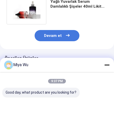
Yağlı Yuvarlak Serum
Damlalıklı Şişeler 40ml Likit
Fondöten Şişesi Renkli Boyalı
Devam et
Önerilen Ürünler
Miya Wu
9:37 PM
Good day, what product are you looking for?
OEM kabul edilen yağ
Sliver Dropper
Serum Damla Ş
serum şişesi bambu
Serum Dropper
esanslı yağlar 