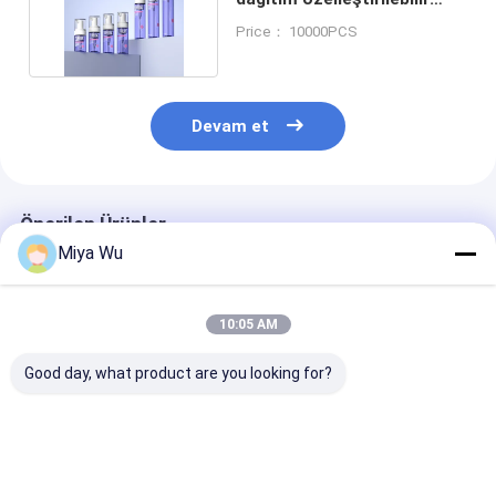
köpük pompa şişesi
Price： 10000PCS
Devam et
Önerilen Ürünler
Miya Wu
10:05 AM
Good day, what product are you looking for?
Vida Kozmetik
Sıvı ürünler için
Duş gel köpük
Ürünleri İçin Vidali
dayanıklı tekrar
pompası şişe
Kapak Tasarimli ve
kullanılabilir
ücretsiz şişele
Serigrafi Baskiya
ambalajlar sunan,
sağlanabilir sı