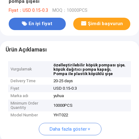
pompa şişesi
Fiyat：USD 0.15-0.3
MOQ：10000PCS
En iyi fiyat
Şimdi başvurun
Ürün Açıklaması
,
özelleştirilebilir köpük pompası şişe
Vurgulamak
,
köpük dağıtıcı pompa kapağı
Pompa ile plastik köpüklü şişe
Delivery Time
20-25 days
Fiyat
USD 0.15-0.3
Marka adı
yuhua
Minimum Order
10000PCS
Quantity
Model Number
YHT022
Daha fazla göster