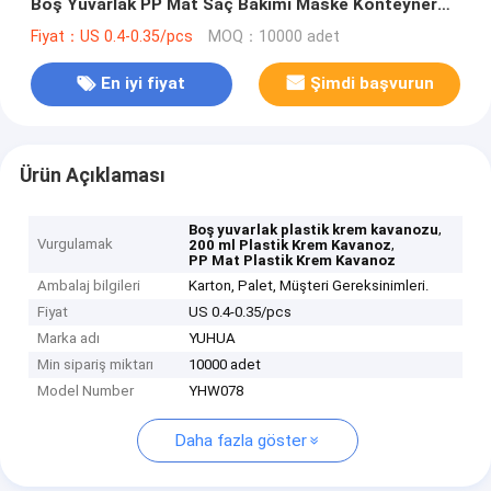
Boş Yuvarlak PP Mat Saç Bakımı Maske Konteyner
Kavanoz
Fiyat：US 0.4-0.35/pcs
MOQ：10000 adet
En iyi fiyat
Şimdi başvurun
Ürün Açıklaması
,
Boş yuvarlak plastik krem kavanozu
Vurgulamak
,
200 ml Plastik Krem Kavanoz
PP Mat Plastik Krem Kavanoz
Ambalaj bilgileri
Karton, Palet, Müşteri Gereksinimleri.
Fiyat
US 0.4-0.35/pcs
Marka adı
YUHUA
Min sipariş miktarı
10000 adet
Model Number
YHW078
Daha fazla göster