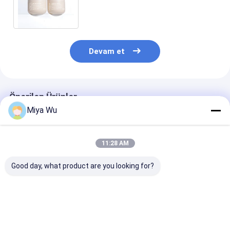
Yuvarlak PP Mat Saç Bakımı
Maske Konteyner Kavanoz
Devam et
Önerilen Ürünler
Miya Wu
11:28 AM
Good day, what product are you looking for?
ODM OEM Kabul
Açık veya renkli özel
ODM OEM Kabul
Plastik Paketleme
plastik krem
Top Plastik K
Kavanozları Müşteri
kavanozu yuvarlak
Dayanıklı Sızın
İhtiyaçlarına Göre
şekil kozmetik
Kanıtlı Kontey
Çoklu Boyutlarda ve
kremler deri bakım
Uygun Ödeme 