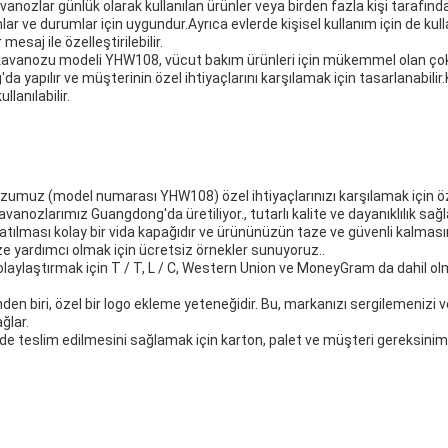
kavanozlar günlük olarak kullanılan ürünler veya birden fazla kişi tarafından
ar ve durumlar için uygundur.Ayrıca evlerde kişisel kullanım için de kulla
 mesaj ile özelleştirilebilir.
kavanozu modeli YHW108, vücut bakım ürünleri için mükemmel olan çok yö
apılır ve müşterinin özel ihtiyaçlarını karşılamak için tasarlanabilir.K
llanılabilir.
uz (model numarası YHW108) özel ihtiyaçlarınızı karşılamak için özelle
nozlarımız Guangdong'da üretiliyor., tutarlı kalite ve dayanıklılık sağl
tılması kolay bir vida kapağıdır ve ürününüzün taze ve güvenli kalmasın
ze yardımcı olmak için ücretsiz örnekler sunuyoruz..
laylaştırmak için T / T, L / C, Western Union ve MoneyGram da dahil o
nden biri, özel bir logo ekleme yeteneğidir. Bu, markanızı sergilemeniz
ğlar.
ekilde teslim edilmesini sağlamak için karton, palet ve müşteri gereksini