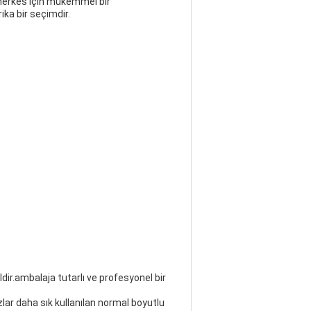
n herkes için mükemmel bir
ika bir seçimdir.
ir.ambalaja tutarlı ve profesyonel bir
ar daha sık kullanılan normal boyutlu