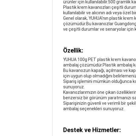
ürünler için kullanılabilir.500 gramlık 
Plastik krem kavanozları çeşitli duruml
kullanılabilir ve alıcının adı veya özel bir
Genel olarak, YUHUA'nın plastik krem 
çözümüdür.Bu kavanozlar Guangdong'da y
ve çeşitli durumlar ve senaryolar için ku
Özellik:
YUHUA 100g PET plastik krem kavanozum
ambalaj çözümüdür.Plastik ambalaj kava
Bu kavanozun kapağı, açılması ve kapa
için uygun olup olmadığını belirlemeni
Sipariş işlemini mümkün olduğunca ko
sunuyoruz.
Kavanozlarımızın öne çıkan özellikleri
benzersiz bir görünüm yaratmanızı sa
Siparişinizin güvenli ve verimli bir ş
ambalaj seçenekleri sunuyoruz.
Destek ve Hizmetler: