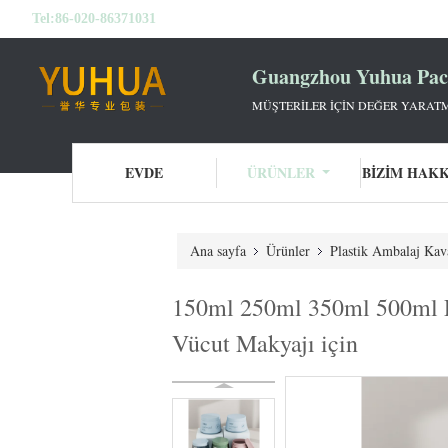
Tel:
86-020-86371031
Guangzhou Yuhua Pack
MÜŞTERILER IÇIN DEĞER YARATM
EVDE
ÜRÜNLER
BIZIM HAK
Ana sayfa
Ürünler
Plastik Ambalaj Kav
150ml 250ml 350ml 500ml P
Vücut Makyajı için