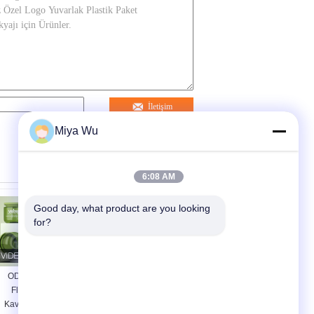
İletişim
Miya Wu
6:08 AM
Good day, what product are you looking 
for?
ODM OEM Kabul
Clear or Color
Flip Top Plastik
Custom Plastic
Kavanoz Dayanıklı
Packaging Jars