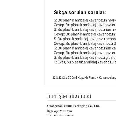
Sıkça sorulan sorular:
S: Bu plastik ambalaj kavanozun mark
Cevap: Bu plastik ambalaj kavanozun
S: Bu plastik ambalaj kavanozunun m
Cevap: Bu plastik ambalaj kavanozu
S: Bu plastik ambalaj kavanozu nerede
Cevap: Bu plastik ambalaj kavanozu G
S: Bu plastik ambalaj kavanozunun ka
Cevap: Bu plastik ambalaj kavanozun ka
S: Bu plastik ambalaj kavanozu gıda de
C: Evet, bu plastik ambalaj kavanozu gıd
,
ETIKET:
500ml Kapaklı Plastik Kavanozlar
İLETIŞIM BILGILERI
Guangzhou Yuhua Packaging Co., Ltd.
İlgili kişi:
Miya Wu