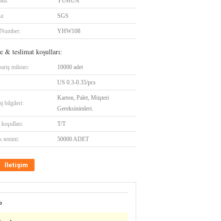
adı:
YUHUA
ka:
SGS
 Number:
YHW108
 & teslimat koşulları:
ariş miktarı:
10000 adet
US 0.3-0.35/pcs
Karton, Palet, Müşteri
 bilgileri:
Gereksinimleri.
koşulları:
T/T
k temini:
50000 ADET
İletişim
o