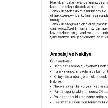
Plastik ambalaj kavanozlarımız çeşitl
kapsamlı teknik destek ve hizmetler 
Teknik destek ekibimiz ürünlerimizle ilg
olmak üzere.Ayrıca, kullanım sırasında
sunuyoruz..
Teknik desteğimize ek olarak, plastik
sağlıyoruz.Özel ihtiyaçlarınız için 
kavanozlarınızın güvenli ve zamanınd
Şirketimizde, müşterilerimize en yük
Ambalaj ve Nakliye:
Ürün ambalajı:
Her plastik ambalaj kavanozu, nakli
Tüm kavanozlar sağlam bir karton 
Kutuya bir ambalaj bileti eklenecek.
Nakliye:
Nakliye saygın bir kurye şirketi aracı
Paket, siparişi aldıktan sonra 24 sa
Paket gönderildikten sonra müşteriy
Teslimat süreleri müşterinin bulundu