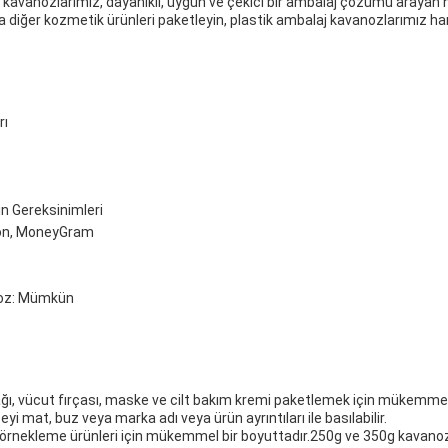
laj kavanozlarımız, dayanıklı, uygun ve çekici bir ambalaj çözümü araya
ya diğer kozmetik ürünleri paketleyin, plastik ambalaj kavanozlarımız har
rı
in Gereksinimleri
ion, MoneyGram
anoz: Mümkün
ğı, vücut fırçası, maske ve cilt bakım kremi paketlemek için mükemmeld
at, buz veya marka adı veya ürün ayrıntıları ile basılabilir.
örnekleme ürünleri için mükemmel bir boyuttadır.250g ve 350g kavanozl