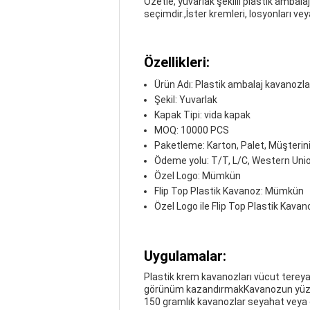
Özetle, yuvarlak şekilli plastik amba
seçimdir.,İster kremleri, losyonları ve
Özellikleri:
Ürün Adı: Plastik ambalaj kavanozla
Şekil: Yuvarlak
Kapak Tipi: vida kapak
MOQ: 10000 PCS
Paketleme: Karton, Palet, Müşterin
Ödeme yolu: T/T, L/C, Western Un
Özel Logo: Mümkün
Flip Top Plastik Kavanoz: Mümkün
Özel Logo ile Flip Top Plastik Kav
Uygulamalar:
Plastik krem kavanozları vücut tereya
görünüm kazandırmakKavanozun yüzeyi m
150 gramlık kavanozlar seyahat veya 