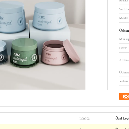
Marka 
Sertifi
Model
Ödeme
Min sip
Fiyat:
Ambalaj
Ödeme 
Yetene
LOGO:
Özel Log