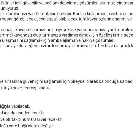
i ürünler için güvenilir ve sağlam depolama çözümleri sunmak için tas
sunuyoruz..
ili sorularınızı yanıtlamak için hazırdır. Bunları kullanmanın ve bakımının
 hasar görebilecek veya arızalı olabilecek tüm kavanozların onarımı ve 
 ambalaj kavanozlarımızdan en iyi şekilde yararlanmanıza yardımcı olmak
mükemmel kavanozu oluşturmanıza yardımcı olmak için özelleştirme seçe
a ulaşmasını sağlamak için ambalajlama ve nakliye çözümleri.
sek seviye desteği ve hizmeti sunmaya kararlıyız.Lütfen bize ulaşmakt
ye sırasında güvenliğini sağlamak için bireysel olarak baloncuğa sarılac
kutuya paketlenmiş olacak.
lığıyla yapılacak.
at içinde gönderilecektir.
e bir takip numarası verilecektir.
ğu yere bağlı olarak değişir.