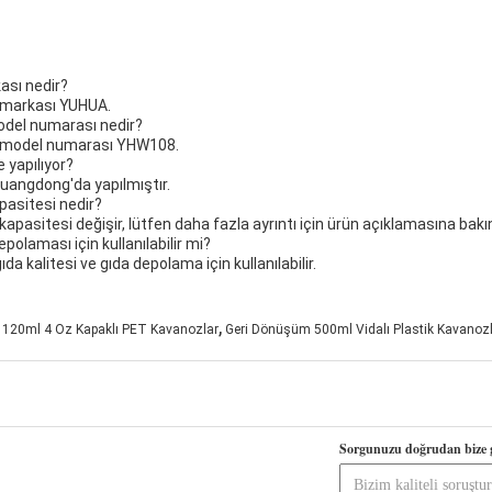
ası nedir?
 markası YUHUA.
odel numarası nedir?
n model numarası YHW108.
 yapılıyor?
uangdong'da yapılmıştır.
pasitesi nedir?
pasitesi değişir, lütfen daha fazla ayrıntı için ürün açıklamasına bakı
polaması için kullanılabilir mi?
a kalitesi ve gıda depolama için kullanılabilir.
,
120ml 4 Oz Kapaklı PET Kavanozlar
Geri Dönüşüm 500ml Vidalı Plastik Kavanoz
Sorgunuzu doğrudan bize 