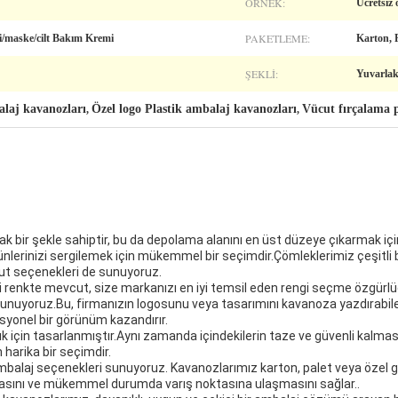
ÖRNEK:
Ücretsiz
PAKETLEME:
i/maske/cilt Bakım Kremi
Karton, P
ŞEKLI:
Yuvarlak
alaj kavanozları
Özel logo Plastik ambalaj kavanozları
Vücut fırçalama p
,
,
ak bir şekle sahiptir, bu da depolama alanını en üst düzeye çıkarmak iç
lerinizi sergilemek için mükemmel bir seçimdir.Çömleklerimiz çeşitli 
oyut seçenekleri de sunuyoruz.
zi renkte mevcut, size markanızı en iyi temsil eden rengi seçme özgür
sunuyoruz.Bu, firmanızın logosunu veya tasarımını kavanoza yazdırabile
syonel bir görünüm kazandırır.
ık için tasarlanmıştır.Aynı zamanda içindekilerin taze ve güvenli kalm
 harika bir seçimdir.
i ambalaj seçenekleri sunuyoruz. Kavanozlarımız karton, palet veya özel 
asını ve mükemmel durumda varış noktasına ulaşmasını sağlar..