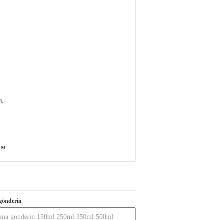
n.
lar
gönderin