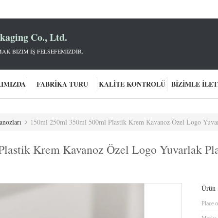
aging Co., Ltd.
AK BIZIM IŞ FELSEFEMIZDIR.
KIMIZDA
FABRIKA TURU
KALITE KONTROLÜ
BIZIMLE İLET
anozları
150ml 250ml 350ml 500ml Plastik Krem Kavanoz Özel Logo Yuvarlak 
lastik Krem Kavanoz Özel Logo Yuvarlak Pla
Ürün a
Place o