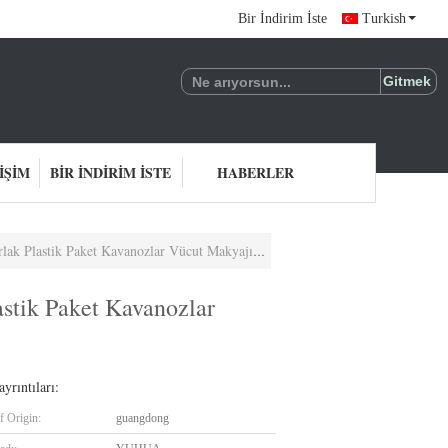
Bir İndirim İste
Turkish
IŞIM
BIR İNDIRIM İSTE
HABERLER
Plastik Paket Kavanozlar Vücut Makyajı için
stik Paket Kavanozlar
yrıntıları:
f Origin:
guangdong