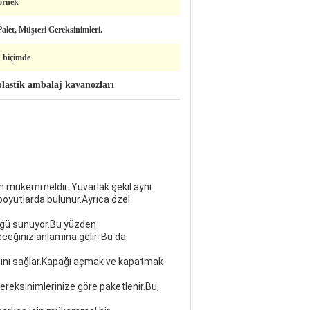
 örnek
alet, Müşteri Gereksinimleri.
 biçimde
lastik ambalaj kavanozları
in mükemmeldir. Yuvarlak şekil aynı
boyutlarda bulunur.Ayrıca özel
lüğü sunuyor.Bu yüzden
ceğiniz anlamına gelir. Bu da
asını sağlar.Kapağı açmak ve kapatmak
gereksinimlerinize göre paketlenir.Bu,