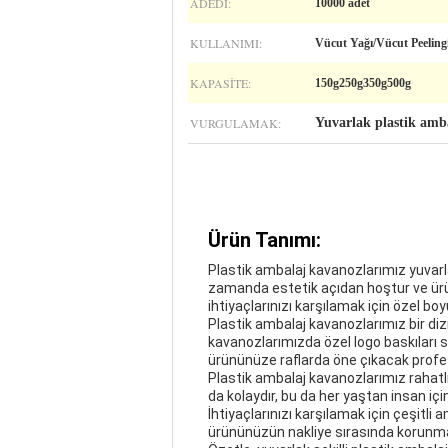
ADEDI:
10000 adet
KULLANIMI:
Vücut Yağı/Vücut Peeling
KAPASITE:
150g250g350g500g
VURGULAMAK:
Yuvarlak plastik amb
Ürün Tanımı:
Plastik ambalaj kavanozlarımız yuvarl
zamanda estetik açıdan hoştur ve ürün
ihtiyaçlarınızı karşılamak için özel b
Plastik ambalaj kavanozlarımız bir di
kavanozlarımızda özel logo baskıları 
ürününüze raflarda öne çıkacak profe
Plastik ambalaj kavanozlarımız rahatl
da kolaydır, bu da her yaştan insan için
İhtiyaçlarınızı karşılamak için çeşitl
ürününüzün nakliye sırasında korunm