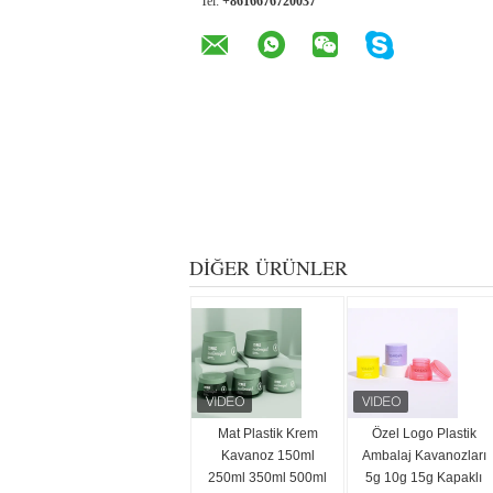
Tel:
+8616676720037
DIĞER ÜRÜNLER
Mat Plastik Krem
Özel Logo Plastik
Kavanoz 150ml
Ambalaj Kavanozları
250ml 350ml 500ml
5g 10g 15g Kapaklı